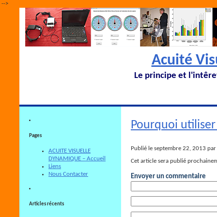
-->
Acuité Vi
Le principe et l'intêr
Pourquoi utilise
Pages
Publié le septembre 22, 2013 pa
ACUITE VISUELLE
DYNAMIQUE – Accueil
Cet article sera publié prochaine
Liens
Nous Contacter
Envoyer un commentaire
Articles récents