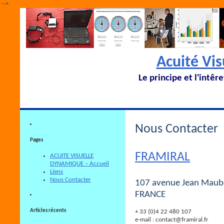
-->
Acuité Vi
Le principe et l'intêr
Nous Contacter
Pages
FRAMIRAL
ACUITE VISUELLE
DYNAMIQUE – Accueil
Liens
Nous Contacter
107 avenue Jean Maub
FRANCE
Articles récents
+ 33 (0)4 22 480 107
e-mail : contact@framiral.fr